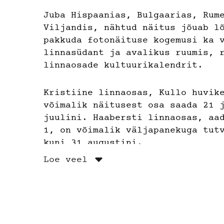
Juba Hispaanias, Bulgaarias, Rum
Viljandis, nähtud näitus jõuab l
pakkuda fotonäituse kogemusi ka 
linnasüdant ja avalikus ruumis, 
linnaosade kultuurikalendrit.
Kristiine linnaosas, Kullo huvik
võimalik näitusest osa saada 21 
juulini. Haabersti linnaosas, aa
1, on võimalik väljapanekuga tut
kuni 31 augustini.
Loe veel
Näitus on sündinud Juhan Kuusi D
Fotomuuseumi ja MTÜ Eesti Tänava
koostöös. Näitust toetab Tallinn
Kuraatorid: Airi Leon, Kristel A