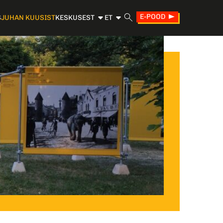
E-POOD
S
JUHAN KUUSIST
KESKUSEST
ET