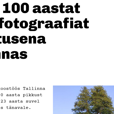
 100 aastat
fotograafiat
itusena
nnas
koostöös Tallinna
00 aasta pikkust
023 aasta suvel
es tänavale.