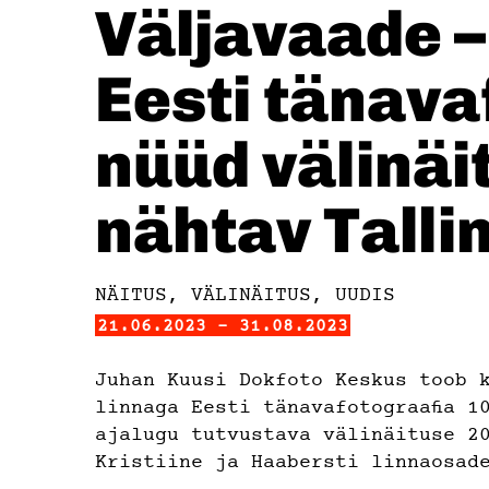
Väljavaade –
Eesti tänava
nüüd välinä
nähtav Talli
NÄITUS, VÄLINÄITUS, UUDIS
21.06.2023 - 31.08.2023
Juhan Kuusi Dokfoto Keskus toob 
linnaga Eesti tänavafotograaﬁa 1
ajalugu tutvustava välinäituse 2
Kristiine ja Haabersti linnaosad