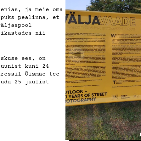
eenias, ja meie oma
õpuks pealinna, et
väljaspool
rikastades nii
eskuse ees, on
juunist kuni 24
dressil Õismäe tee
vuda 25 juulist
okfoto Keskuse,
fotograaﬁa
a linn.
imee Laur, Tanel