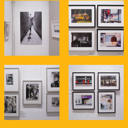
väljatrükke.
Näitusel on eksponeeritud kokku 91
tööd järgnevatelt autoritelt:
Aare
Leinpere, Aiki Järviste, Ain Protsin,
Andres Teiss, Andrii Mur, Anso Matt,
Ardi Kivimets, Arno Saar, Aron Urb,
Eino Pärnamets, Erko Ever, Eve Toomla,
Harald Leppikson, Heiki Sirkel, Heikki
Leis, Indrek Pleesi, Josif Brašinski,
Jüri Talts, Kalju Suur, Kalmer Allik,
Maiké Tubin, Mark Raidpere, Martin
Murusalu, Mati Hiis, Mihkel Ulman,
Olev Kõll, Oskar Vihandi, Peeter
Langovits, Priit Loog, Rait Tuulas,
Reelika Vilt, Sanna Larmola, Sven
Ustintsev, Targo Miilimaa, Tiina
Kõrtsini, Tobias Tikenberg, Tõnu