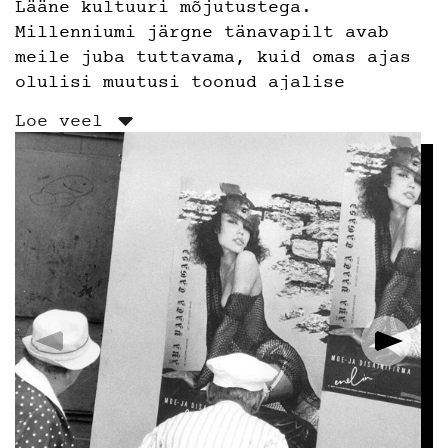
Lääne kultuuri mõjutustega.
Millenniumi järgne tänavapilt avab
meile juba tuttavama, kuid omas ajas
olulisi muutusi toonud ajalise
perspektiivi. Näituse ajaline
Loe veel
trajektoor lõpeb aastaga 2020, mis
pakub kummastavaid ja põnevaid
vaatenurki, äratundmist igale
vaatajale. Neljakümne aastaga on
muutunud Eesti tänavate ilme, inimene
ja aeg, aga ka fototehnika.
Tänavafotograafia (inglise keeles
Street photography
) on Eestis teadliku
žanrikasutusena aktiviseerunud alles
viimase kümne aasta jooksul, ometi
leidub sinna liigituvat fotomaterjali
laialdaselt ka varasemast perioodist.