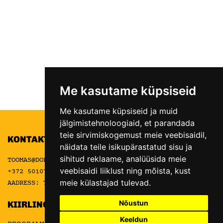
Me kasutame küpsiseid
Me kasutame küpsiseid ja muid
jälgimistehnoloogiaid, et parandada
teie sirvimiskogemust meie veebisaidil,
KONTAKT
näidata teile isikupärastatud sisu ja
sihitud reklaame, analüüsida meie
TOOMAS@DOKFOTO.EE
veebisaidi liiklust ning mõista, kust
+372 5010777
meie külastajad tulevad.
AADRESS: TELLISKIVI 60A/5, 1 KORRUS
Nõustun
KIIRLINGID
Keeldun