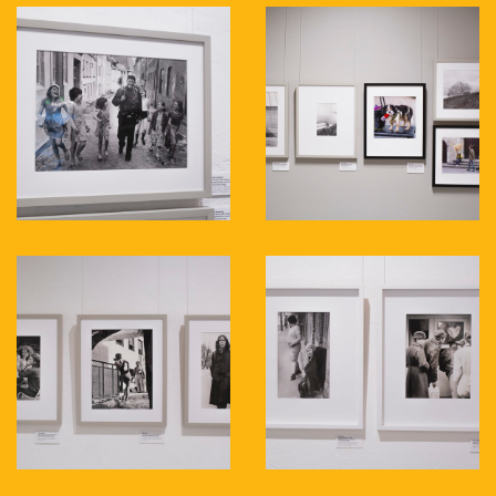
Toetajad: Eesti Kultuurkapital,
Telliskivi Loomelinnak, Joon, Taevas
Ogilvy, Tikkurila, Ajar Stuudiod.
Meediakajastus:
Kauni ajastu lõpp,
Martin Buschmann,
Sirp
Eesti tänava­fotograafia on arglik nagu
süütu neitsi,
Priit Hõbemägi, Eesti
Ekspress
Tänavafotograafia vabadus on
varasemast väiksem, vastutus suurem,
teose levik võib aga kergesti