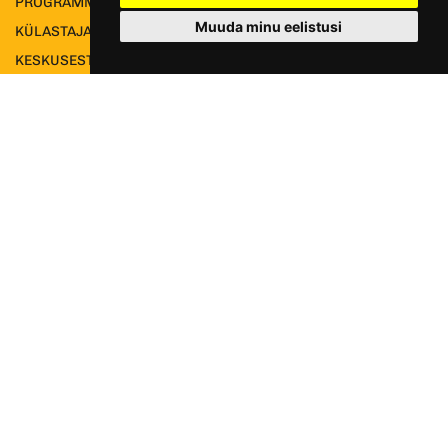
PROGRAMM
Muuda minu eelistusi
KÜLASTAJALE
KESKUSEST
TEENUSED
E-POOD
TOETA DOKFOTO KESKUST
TUNNUSTUS JA LIIKMELISUS