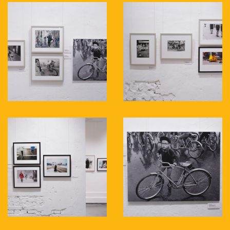
Noorits, Väino Meresmaa ja Ülo Josing.
Näitus on sündinud koostöös Juhan
Kuusi Dokfoto Keskuse, Fotomuuseumi ja
MTÜ Eesti Tänavafotograafiaga.
Kuraatorid: Airi Leon, Kristel Aimee
Laur, Tanel Verk, Toomas Järvet
Täname: Aari Lemmik, Frederik
Klanberg, Liisa Kivimäe, Ilmar
Kurvits, Triinu Mölder, Kaspar Kaur,
Jason Värk, Priit Loog, Killu Maidla
ja Margit Jõerand (Hektor Container
Hotel), Maire Novik (Balmerk Eesti)
ning kõik fotograafid, kes saatsid oma
töid.