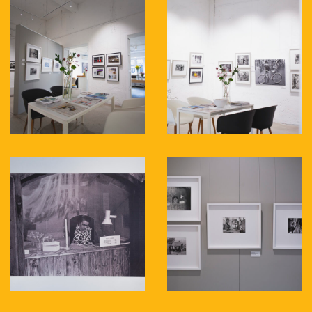
mitmekesisest materjalist, tuntud ja
veel tundmatutest autoritest ja see on
kõigest jäämäe tipp. Kindlasti on veel
avastamata autoreid nii vanemast ajast
kui tänapäevast keda ehk käesolev
näitus inspireerib järgmise
ülevaatenäituse üleskutse tarvis töid
esitama.
Näitusele valitud tööd pärinevad 2020
aasta varakevadel välja kuulutatud
avalikule üleskutsele vastanud
fotograafidelt, Fotomuuseumi kogust ja
erakogudest. Väljapanek sisaldab
arvukalt hõbeželatiintehnikas
autoritrükke ning tänapäevaseid
kvaliteetseid digitaalseid