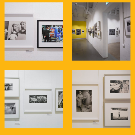
kontrolli alt väljuda,
Keiu Virro, EPL
Dokfoto keskus avas kohaliku
tänavafotograafia ülevaatenäituse,
ERR
Kultuuriuudised
Avatakse esimene Eesti
tänavafotograafia näitus
, Postimees
Dokfoto keskuses avati
tänavafotograafia ülevaatenäitus,
Õhtuleht